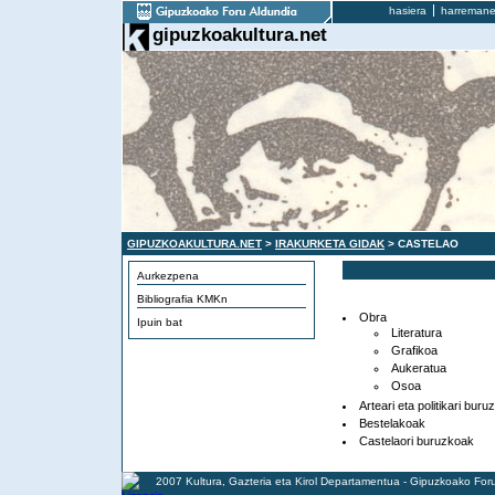
hasiera
harremane
gipuzkoakultura.net
GIPUZKOAKULTURA.NET
>
IRAKURKETA GIDAK
> CASTELAO
Aurkezpena
Bibliografia KMKn
Obra
Ipuin bat
Literatura
Grafikoa
Aukeratua
Osoa
Arteari eta politikari buru
Bestelakoak
Castelaori buruzkoak
2007 Kultura, Gazteria eta Kirol Departamentua - Gipuzkoako For