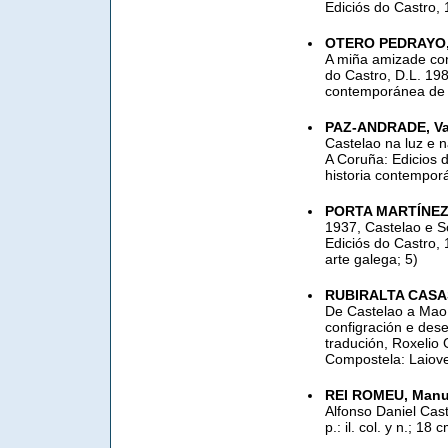
Ediciós do Castro, 1
OTERO PEDRAYO
A miña amizade con
do Castro, D.L. 1986
contemporánea de G
PAZ-ANDRADE, Va
Castelao na luz e n
A Coruña: Edicios d
historia contemporá
PORTA MARTÍNEZ,
1937, Castelao e S
Ediciós do Castro, 
arte galega; 5)
RUBIRALTA CASAS
De Castelao a Mao:
configración e des
tradución, Roxelio 
Compostela: Laioven
REI ROMEU, Manu
Alfonso Daniel Cast
p.: il. col. y n.; 18 