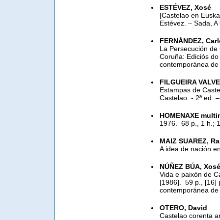
ESTÉVEZ, Xosé
[Castelao en Euskad
Estévez. – Sada, A
FERNÁNDEZ, Carl
La Persecución de 
Coruña: Ediciós do 
contemporánea de G
FILGUEIRA VALVE
Estampas de Castel
Castelao. - 2ª ed. –
HOMENAXE multina
1976. ­ 68 p., 1 h.;
MAIZ SUAREZ, R
A idea de nación en
NÚÑEZ BÚA, Xos
Vida e paixón de Ca
[1986]. ­ 59 p., [16
contemporánea de G
OTERO, David
Castelao corenta a