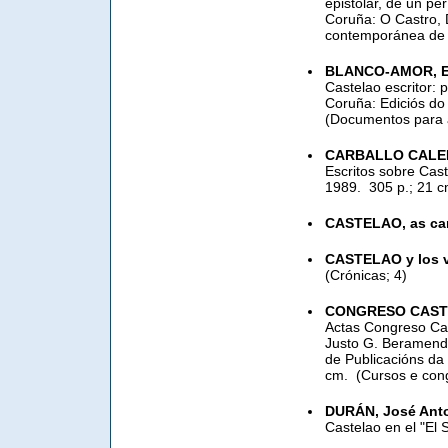
epistolar, de un per
Coruña: O Castro, D.
contemporánea de G
BLANCO-AMOR, E
Castelao escritor: 
Coruña: Ediciós do C
(Documentos para a
CARBALLO CALER
Escritos sobre Cast
1989. ­ 305 p.; 21 c
CASTELAO, as car
CASTELAO y los 
(Crónicas; 4)
CONGRESO CAS
Actas Congreso Cas
Justo G. Beramendi
de Publicacións da 
cm. ­ (Cursos e co
DURÁN, José Ant
Castelao en el "El S