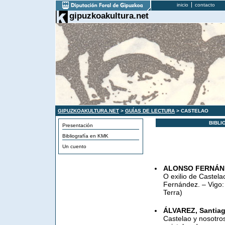
inicio
contacto
gipuzkoakultura.net
GIPUZKOAKULTURA.NET
>
GUÍAS DE LECTURA
> CASTELAO
BIBLI
Presentación
Bibliografía en KMK
Un cuento
ALONSO FERNÁND
O exilio de Castela
Fernández. – Vigo: 
Terra)
ÁLVAREZ, Santia
Castelao y nosotros