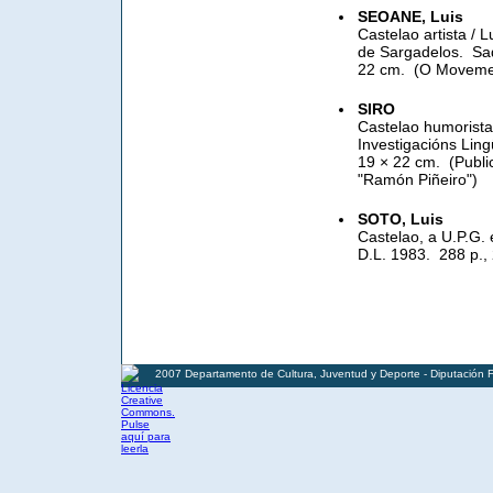
SEOANE, Luis
Castelao artista / 
de Sargadelos. ­ Sad
22 cm. ­ (O Moveme
SIRO
Castelao humorista 
Investigacións Lingü
19 × 22 cm. ­ (Publ
"Ramón Piñeiro")
SOTO, Luis
Castelao, a U.P.G. e
D.L. 1983. ­ 288 p., 
2007 Departamento de Cultura, Juventud y Deporte - Diputación 